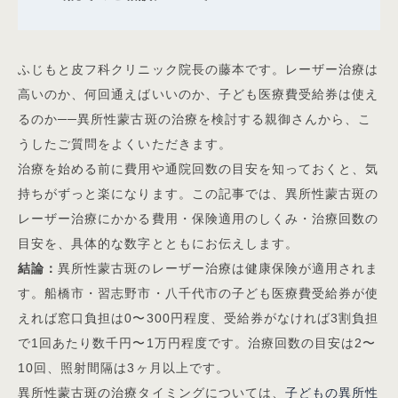
ふじもと皮フ科クリニック院長の藤本です。レーザー治療は
高いのか、何回通えばいいのか、子ども医療費受給券は使え
るのか──異所性蒙古斑の治療を検討する親御さんから、こ
うしたご質問をよくいただきます。
治療を始める前に費用や通院回数の目安を知っておくと、気
持ちがずっと楽になります。この記事では、異所性蒙古斑の
レーザー治療にかかる費用・保険適用のしくみ・治療回数の
目安を、具体的な数字とともにお伝えします。
結論：
異所性蒙古斑のレーザー治療は健康保険が適用されま
す。船橋市・習志野市・八千代市の子ども医療費受給券が使
えれば窓口負担は0〜300円程度、受給券がなければ3割負担
で1回あたり数千円〜1万円程度です。治療回数の目安は2〜
10回、照射間隔は3ヶ月以上です。
異所性蒙古斑の治療タイミングについては、
子どもの異所性