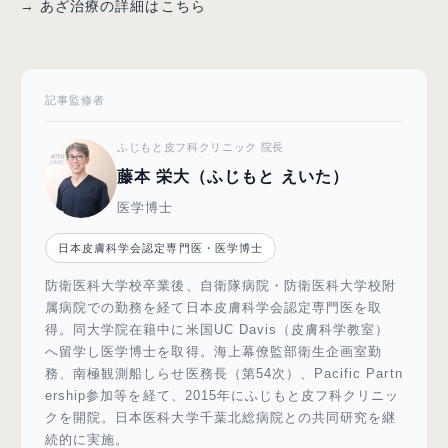
→
あざ治療の詳細はこちら
記事監修者
ふじもと皮フ科クリニック 院長
藤本 栄大（ふじもと えいた）
医学博士
日本皮膚科学会認定専門医・医学博士
防衛医科大学校卒業後、自衛隊病院・防衛医科大学校附
属病院での勤務を経て日本皮膚科学会認定専門医を取
得。同大学院在籍中に米国UC Davis（皮膚科学教室）
へ留学し医学博士を取得。海上幕僚監部衛生企画室勤
務、南極観測船しらせ医務長（第54次）、Pacific Partn
ership参加等を経て、2015年にふじもと皮フ科クリニッ
クを開院。日本医科大学千葉北総病院との共同研究を継
続的に実施。