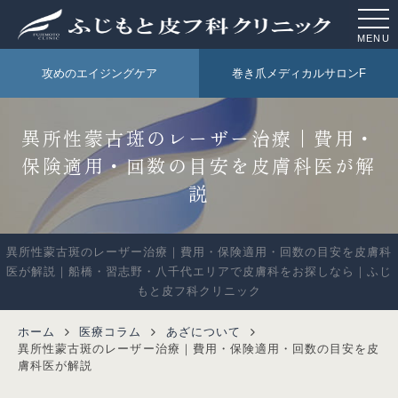
MENU
攻めのエイジングケア
巻き爪メディカルサロンF
異所性蒙古斑のレーザー治療｜費用・
保険適用・回数の目安を皮膚科医が解
説
異所性蒙古斑のレーザー治療｜費用・保険適用・回数の目安を皮膚科
医が解説｜船橋・習志野・八千代エリアで皮膚科をお探しなら｜ふじ
もと皮フ科クリニック
ホーム
医療コラム
あざについて
異所性蒙古斑のレーザー治療｜費用・保険適用・回数の目安を皮
膚科医が解説