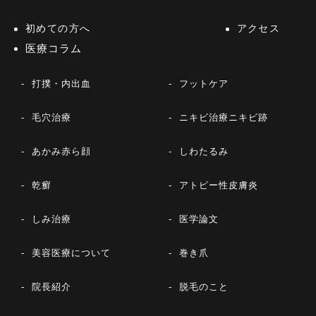
初めての方へ
アクセス
医療コラム
打撲・内出血
フットケア
毛穴治療
ニキビ治療ニキビ跡
あかみ赤ら顔
しわたるみ
乾癬
アトピー性皮膚炎
しみ治療
医学論文
美容医療について
巻き爪
院長紹介
脱毛のこと